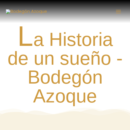
Ir
al
contenido
L
a Historia
de un sueño -
Bodegón
Azoque